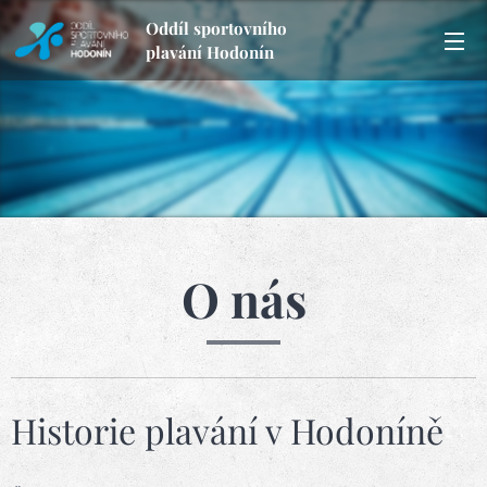
Oddíl sportovního
plavání Hodonín
O nás
Historie plavání v Hodoníně