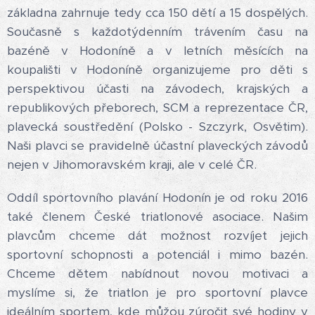
základna zahrnuje tedy cca 150 dětí a 15 dospělých.
Současně s každotýdenním trávením času na
bazéně v Hodoníně a v letních měsících na
koupališti v Hodoníně organizujeme pro děti s
perspektivou účasti na závodech, krajských a
republikových přeborech, SCM a reprezentace ČR,
plavecká soustředění (Polsko - Szczyrk, Osvětim).
Naši plavci se pravidelně účastní plaveckých závodů
nejen v Jihomoravském kraji, ale v celé ČR.
Oddíl sportovního plavání Hodonín je od roku 2016
také členem České triatlonové asociace. Našim
plavcům chceme dát možnost rozvíjet jejich
sportovní schopnosti a potenciál i mimo bazén.
Chceme dětem nabídnout novou motivaci a
myslíme si, že triatlon je pro sportovní plavce
ideálním sportem, kde můžou zúročit své hodiny v