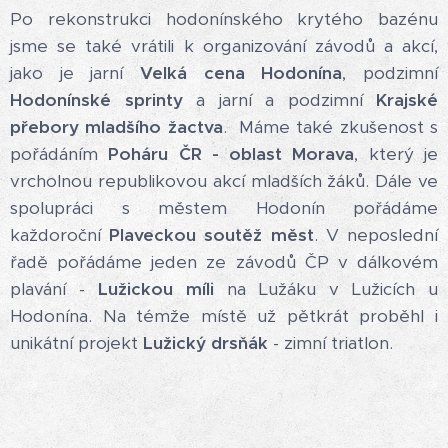
Po rekonstrukci hodonínského krytého bazénu
jsme se také vrátili k organizování závodů a akcí,
jako je jarní
Velká cena Hodonína
, podzimní
Hodonínské sprinty
a jarní a podzimní
Krajské
přebory mladšího žactva
. Máme také zkušenost s
pořádáním
Poháru ČR - oblast Morava
, který je
vrcholnou republikovou akcí mladších žáků. Dále ve
spolupráci s městem Hodonín pořádáme
každoroční
Plaveckou soutěž měst
. V neposlední
řadě pořádáme jeden ze závodů ČP v dálkovém
plavání -
Lužickou míli
na Lužáku v Lužicích u
Hodonína. Na témže místě už pětkrát proběhl i
unikátní projekt
Lužický drsňák
- zimní triatlon.