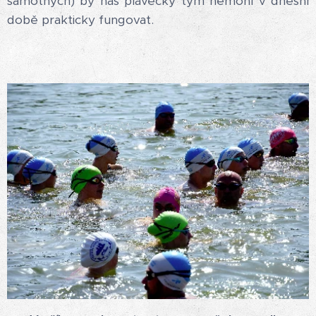
samotných) by náš plavecký tým nemohl v dnešní
době prakticky fungovat.