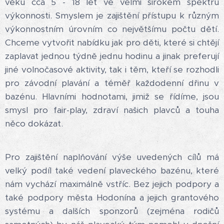
věku cca 5 - 18 let ve velmi širokém spektru
výkonnosti. Smyslem je zajištění přístupu k různým
výkonnostním úrovním co největšímu počtu dětí.
Chceme vytvořit nabídku jak pro děti, které si chtějí
zaplavat jednou týdně jednu hodinu a jinak preferují
jiné volnočasové aktivity, tak i těm, kteří se rozhodli
pro závodní plavání a téměř každodenní dřinu v
bazénu. Hlavními hodnotami, jimiž se řídíme, jsou
smysl pro fair-play, zdraví našich plavců a touha
něco dokázat.
Pro zajištění naplňování výše uvedených cílů má
velký podíl také vedení plaveckého bazénu, které
nám vychází maximálně vstříc. Bez jejich podpory a
také podpory města Hodonína a jejich grantového
systému a dalších sponzorů (zejména rodičů