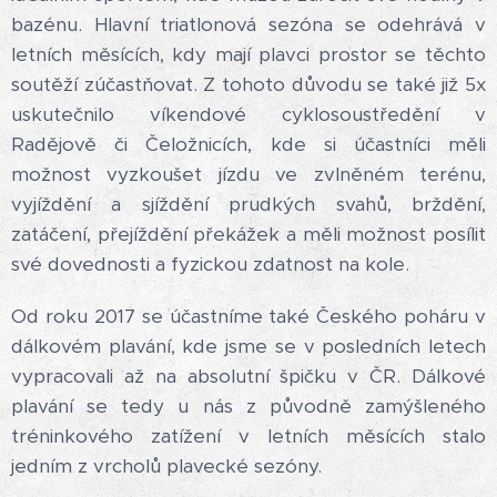
bazénu. Hlavní triatlonová sezóna se odehrává v
letních měsících, kdy mají plavci prostor se těchto
soutěží zúčastňovat. Z tohoto důvodu se také již 5x
uskutečnilo víkendové cyklosoustředění v
Radějově či Čeložnicích, kde si účastníci měli
možnost vyzkoušet jízdu ve zvlněném terénu,
vyjíždění a sjíždění prudkých svahů, brždění,
zatáčení, přejíždění překážek a měli možnost posílit
své dovednosti a fyzickou zdatnost na kole.
Od roku 2017 se účastníme také Českého poháru v
dálkovém plavání, kde jsme se v posledních letech
vypracovali až na absolutní špičku v ČR. Dálkové
plavání se tedy u nás z původně zamýšleného
tréninkového zatížení v letních měsících stalo
jedním z vrcholů plavecké sezóny.