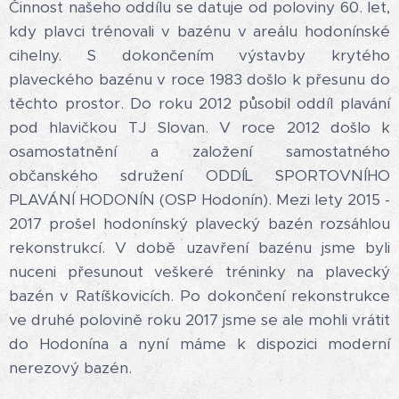
Činnost našeho oddílu se datuje od poloviny 60. let,
kdy plavci trénovali v bazénu v areálu hodonínské
cihelny. S dokončením výstavby krytého
plaveckého bazénu v roce 1983 došlo k přesunu do
těchto prostor. Do roku 2012 působil oddíl plavání
pod hlavičkou TJ Slovan. V roce 2012 došlo k
osamostatnění a založení samostatného
občanského sdružení ODDÍL SPORTOVNÍHO
PLAVÁNÍ HODONÍN (OSP Hodonín). Mezi lety 2015 -
2017 prošel hodonínský plavecký bazén rozsáhlou
rekonstrukcí. V době uzavření bazénu jsme byli
nuceni přesunout veškeré tréninky na plavecký
bazén v Ratíškovicích. Po dokončení rekonstrukce
ve druhé polovině roku 2017 jsme se ale mohli vrátit
do Hodonína a nyní máme k dispozici moderní
nerezový bazén.