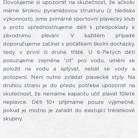
Dovolujeme si upozornit na skutečnost, že ačkoliv
máme širokou pyramidovou strukturu (z hlediska
výkonnosti), jsme primárně sportovní plavecký klub
a proto upřednostňujeme děti s předpoklady k
závodnímu plavání. V každém případě
doporučujeme začínat s počátkem školní docházky,
tedy v první či druhé třídě. U 6-7letých dětí
posuzujeme zejména "cit" pro vodu, umění se
položit na vodu a splývat, nebát se vody a
potopení. Není nutno zvládat plavecké styly. Na
druhou stranu je do předu potřeba upozornit na
skutečnost, že nemáme kapacitu učit plavat 10leté
neplavce. Děti 10+ přijímáme pouze výjimečně,
pokud je možno je zařadit do existující tréninkové
skupiny.