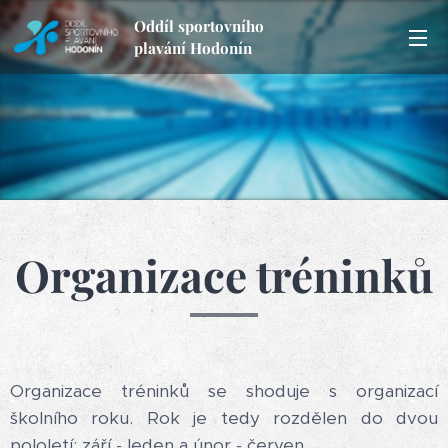
Oddíl sportovního
plavání Hodonín
Organizace tréninků
Organizace tréninků se shoduje s organizací
školního roku. Rok je tedy rozdělen do dvou
pololetí: září - leden a únor - červen.