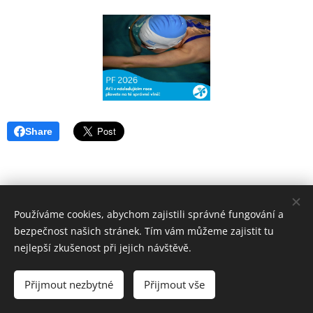
Share
Používáme cookies, abychom zajistili správné fungování a
bezpečnost našich stránek. Tím vám můžeme zajistit tu
nejlepší zkušenost při jejich návštěvě.
Přijmout nezbytné
Přijmout vše
Vytvořeno službou
Webnode
Cookies