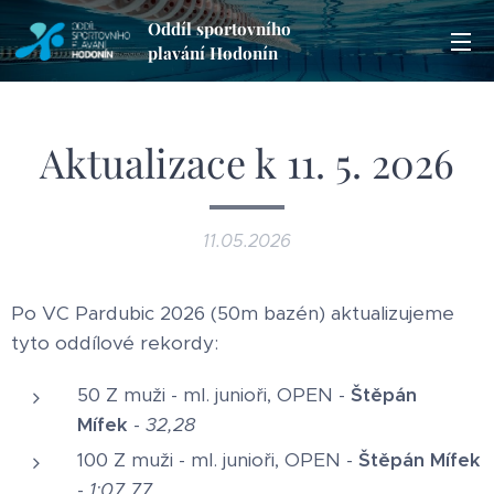
Oddíl sportovního
plavání Hodonín
Aktualizace k 11. 5. 2026
11.05.2026
Po VC Pardubic 2026 (50m bazén) aktualizujeme
tyto oddílové rekordy:
50 Z muži - ml. junioři, OPEN -
Štěpán
Mífek
-
32,28
100 Z muži - ml. junioři, OPEN -
Štěpán Mífek
-
1:07,77